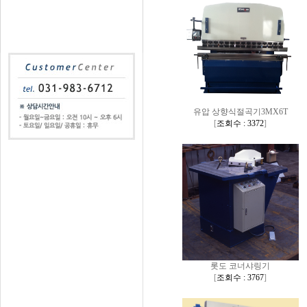
유압 상향식절곡기3MX6T
[
조회수 : 3372
]
롯도 코너샤링기
[
조회수 : 3767
]