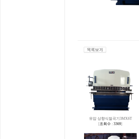
유압 상향식절곡기3MX6T
[
조회수 : 3369
]