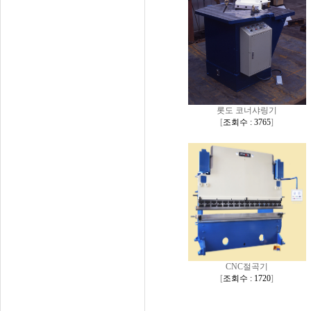
롯도 코너샤링기
[
조회수 : 3765
]
CNC절곡기
[
조회수 : 1720
]