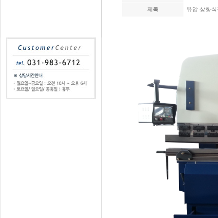
유압 상향식
제목