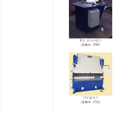
롯도 코너샤링기
[
조회수 : 3767
]
CNC절곡기
[
조회수 : 1721
]