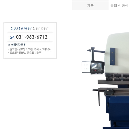
유압 상향식
제목