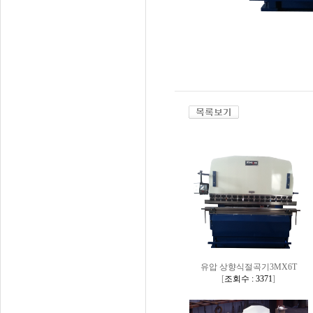
유압 상향식절곡기3MX6T
[
조회수 : 3371
]