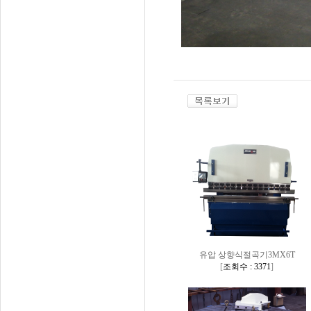
유압 상향식절곡기3MX6T
[
조회수 : 3371
]