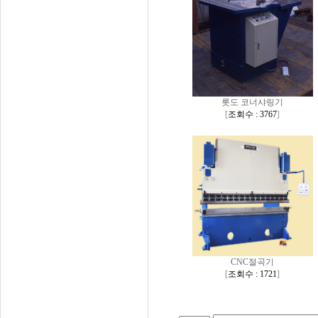
롯도 코너샤링기
[
조회수 : 3767
]
CNC절곡기
[
조회수 : 1721
]